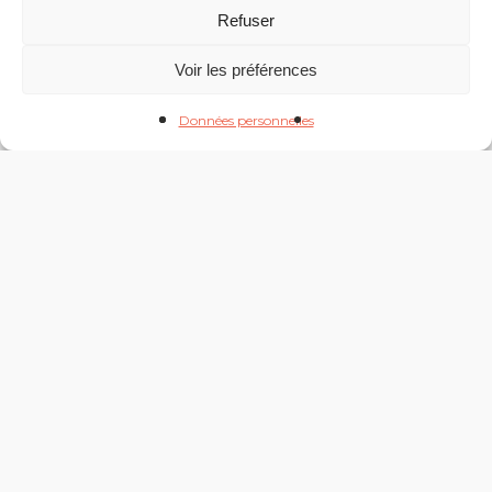
Refuser
Voir les préférences
Données personnelles
Nos formations au
permis B à Margency